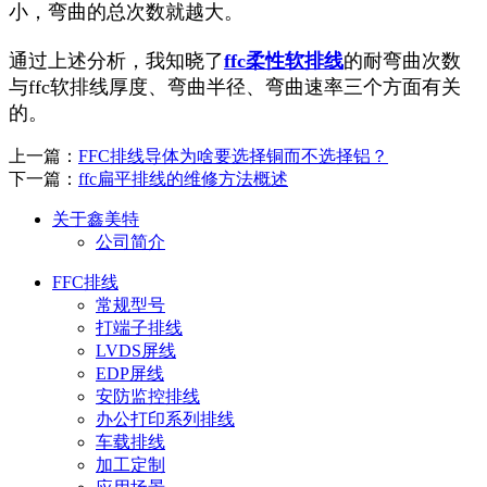
小，弯曲的总次数就越大。
通过上述分析，我知晓了
ffc柔性软排线
的耐弯曲次数
与ffc软排线厚度、弯曲半径、弯曲速率三个方面有关
的。
上一篇：
FFC排线导体为啥要选择铜而不选择铝？
下一篇：
ffc扁平排线的维修方法概述
关于鑫美特
公司简介
FFC排线
常规型号
打端子排线
LVDS屏线
EDP屏线
安防监控排线
办公打印系列排线
车载排线
加工定制