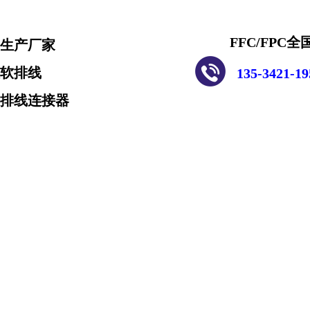
FFC/FPC
专业生产厂家
性软排线
135-342
扁平排线连接器