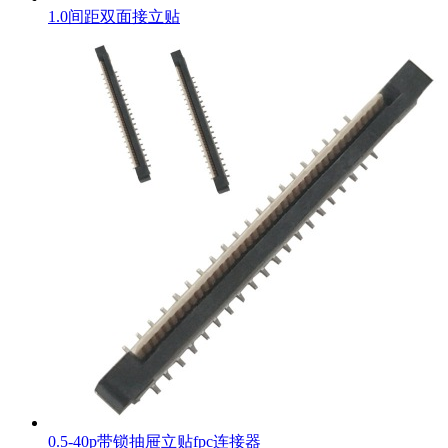
1.0间距双面接立贴
0.5-40p带锁抽屉立贴fpc连接器