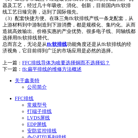
器及工艺，经过几十年吸收、消化、创新，目前国内ffc软排
线工艺日臻完善，达到了国际领先。
（3）配套快捷方便。在珠三角ffc软排线产线一条龙配套，从
上游材料到中游制造到下游消费，都是规模化、集约化。从而
造就高效输出、价格实惠的产业优势。很多电子线、同轴线都
选择用ffc软排线替代。
总而言之，无论是从
ffc软排线
功能角度还是从ffc软排线的经
济视角，它目前得到广泛的市场应用是必然的选择。
上一篇：
FFC排线导体为啥要选择铜而不选择铝？
下一篇：
ffc扁平排线的维修方法概述
关于鑫美特
公司简介
FFC排线
常规型号
打端子排线
LVDS屏线
EDP屏线
安防监控排线
办公打印系列排线