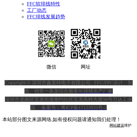
FFC软排线特性
工厂动态
FFC排线发展趋势
微信
网址
Copyright ©
深圳市鑫美特电子有限公司
FFC/FPC设计、制
造、销售一条龙综合服务
ffc排线生产厂家
深圳市龙岗区宝龙街道南约社区宝龙高科大道56号万达工业
园
备案号：粤ICP备17123935号-2
本站部分图文来源网络,如有侵权问题请通知我们处理！
网站建设
维护