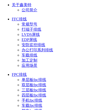
关于鑫美特
公司简介
FFC排线
常规型号
打端子排线
LVDS屏线
EDP屏线
安防监控排线
办公打印系列排线
车载排线
加工定制
应用场景
FPC排线
单层板fpc排线
双层板fpc排线
三层板fpc排线
四层板fpc排线
手机fpc排线
车载fpc排线