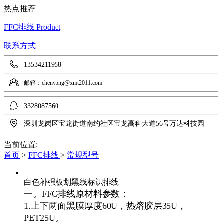
热点推荐
FFC排线
Product
联系方式
13534211958
邮箱：chenyong@xmt2011.com
3328087560
深圳龙岗区宝龙街道南约社区宝龙高科大道56号万达科技园
当前位置:
首页
>
FFC排线
>
常规型号
白色补强板划黑线标识排线
一。FFC排线原材料参数：
1.上下两面黑膜厚度60U，热熔胶层35U，
PET25U。